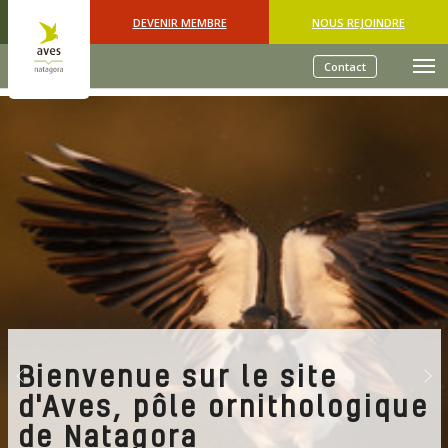
Skip to main content
DEVENIR MEMBRE
NOUS REJOINDRE
Contact
Bienvenue sur le site
Previous
Nex
d'Aves, pôle ornithologique
de Natagora