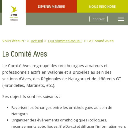
Skip to main content
DEVENIR MEMBRE
NOUS REJOINDRE
Contact
You are here:
Vous êtes ici :
Accueil
Qui sommes-nous ?
Le Comité Aves
Le Comité Aves
Le Comité Aves regroupe des ornithologues amateurs et
professionnels actifs en Wallonie et à Bruxelles au sein des
sections d'Aves, des Régionales de Natagora et de différents GT
(Hirondelles, Martinets, etc.).
Ses objectifs sont les suivants :
Favoriser les échanges entre les ornithologues au sein de
Natagora
Organiser des évènements ornithologiques (colloques,
recensements spécifiques, Big Day...) et diffuser l'information vers