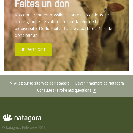
Faites un don
Vos dons rendent possibles toutes les actions de
notre groupe de volontaires en faveur de la
biodiversité. Déductibilité fiscale à partir de 40 € de
dons par an.
JE PARTICIPE
Allez sur le site web de Natagora
Devenir membre de Natagora
Consultez la foire aux questions
© Natagora, Pôle Aves 2026