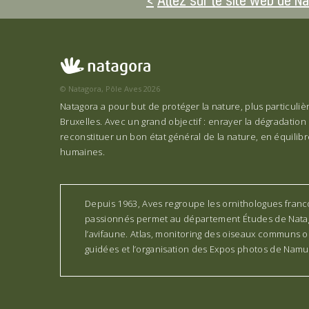
Allez sur le site web de N
© Natagora, Pôle Aves 2026
Natagora a pour but de protéger la nature, plus particuli
Bruxelles. Avec un grand objectif : enrayer la dégradation 
reconstituer un bon état général de la nature, en équilibre
humaines.
Depuis 1963, Aves regroupe les ornithologues fran
passionnés permet au département Études de Natag
l’avifaune. Atlas, monitoring des oiseaux communs 
guidées et l’organisation des Expos photos de Namur