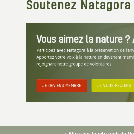
Soutenez Natagora
Vous aimez la nature ? A
Participez avec Natagora à la préservation de l’en
Apportez votre voix à la nature en devenant mem
rejoignant notre groupe de volontaires.
JE DEVIENS MEMBRE
JE VOUS REJOINS