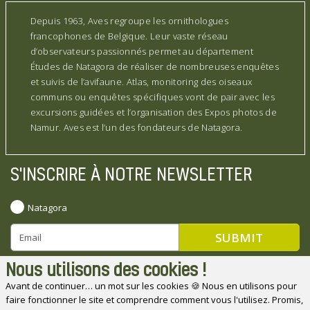
Depuis 1963, Aves regroupe les ornithologues
francophones de Belgique. Leur vaste réseau
d’observateurs passionnés permet au département
Études de Natagora de réaliser de nombreuses enquêtes
et suivis de l’avifaune. Atlas, monitoring des oiseaux
communs ou enquêtes spécifiques vont de pair avec les
excursions guidées et l’organisation des Expos photos de
Namur. Aves est l’un des fondateurs de Natagora.
S'INSCRIRE À NOTRE NEWSLETTER
Natagora
Nous utilisons des cookies !
Avant de continuer… un mot sur les cookies 🍪 Nous en utilisons pour
faire fonctionner le site et comprendre comment vous l'utilisez. Promis,
Natagora souhaite remercier ses partenaires